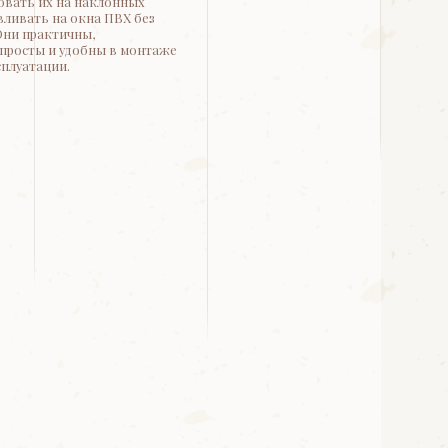
овать их на наклонных
вливать на окна ПВХ без
Они практичны,
просты и удобны в монтаже
сплуатации.