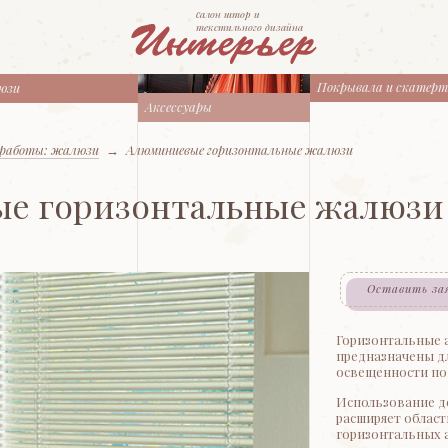
cалон штор и
текстильного дизайна
Покрывала и скатер
юзи
Аксессуары
работы: жалюзи
→
Алюминиевые горизонтальные жалюзи
е горизонтальные жалюзи
Оставить за
Горизонтальные
предназначены д
освещенности по
Использование д
расширяет облас
горизонтальных