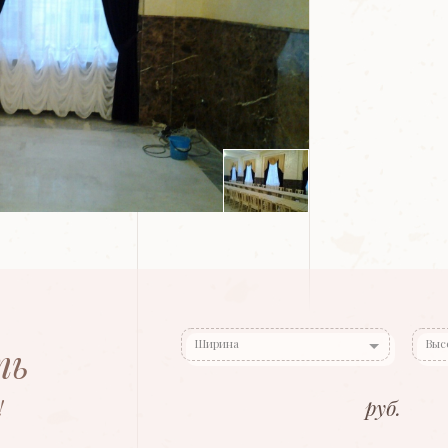
Ширина
Выс
ть
!
руб.