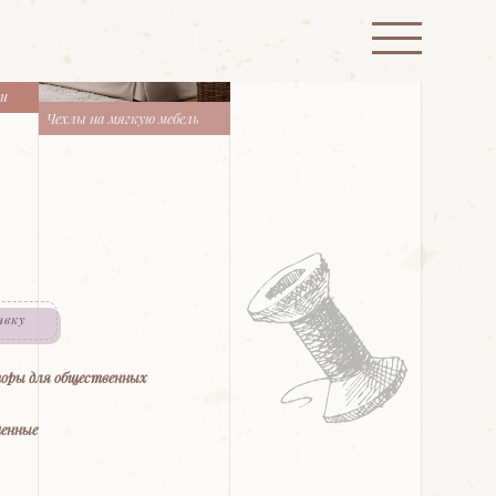
ти
Чехлы на мягкую мебель
явку
оры для общественных
менные