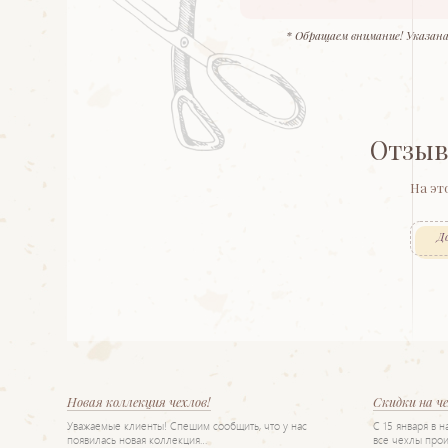
* Обращаем внимание! Указана
Отзыв
На эт
Д
Новая коллекция чехлов!
Скидки на ч
Уважаемые клиенты! Спешим сообщить, что у нас
С 15 января в 
появилась новая коллекция…
все чехлы прои