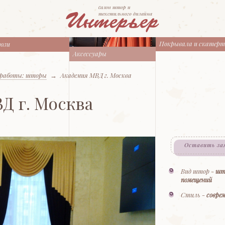
cалон штор и
текстильного дизайна
Покрывала и скатер
юзи
Аксессуары
работы: шторы
→
Академия МВД г. Москва
Д г. Москва
Оставить за
Вид штор -
шт
помещений
Стиль -
совре