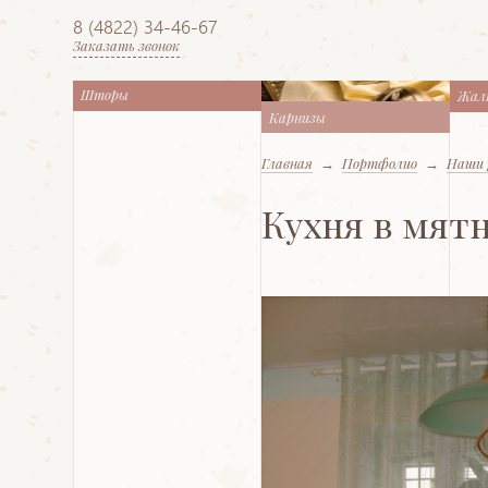
8 (4822) 34-46-67
Заказать звонок
Шторы
Жал
Карнизы
Главная
→
Портфолио
→
Наши 
Кухня в мят