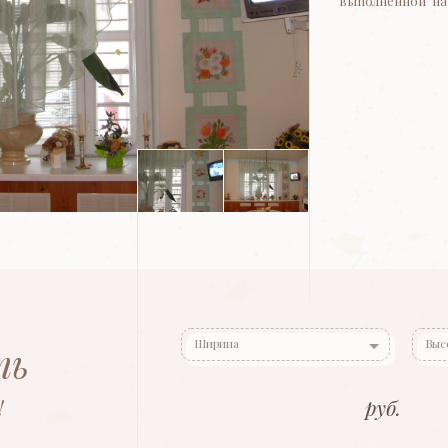
выполненной на
Ширина
Выс
ть
!
руб.