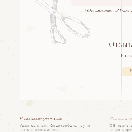
* Обращаем внимание! Указана
Отзыв
На эт
Д
Новая коллекция чехлов!
Скидки на ч
Уважаемые клиенты! Спешим сообщить, что у нас
С 15 января в 
появилась новая коллекция…
все чехлы прои