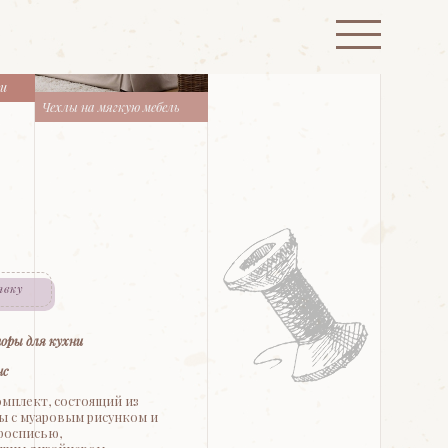
ти
Чехлы на мягкую мебель
явку
оры для кухни
нс
мплект, состоящий из
ы с муаровым рисунком и
росписью,