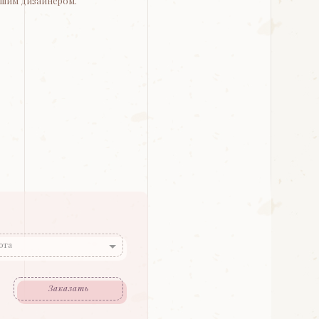
шим дизайнером.
ота
Заказать