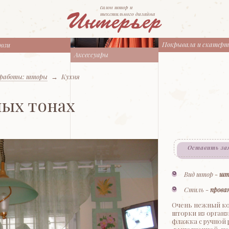
cалон штор и
текстильного дизайна
Покрывала и скатер
юзи
Аксессуары
работы: шторы
→
Кухня
ных тонах
Оставить за
Вид штор -
шт
Стиль -
прова
Очень нежный ко
шторки из органз
флажка с ручной 