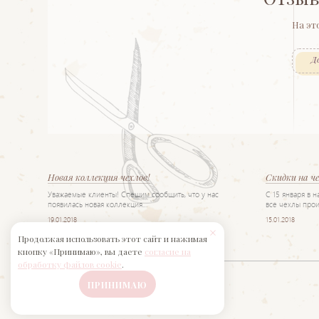
На эт
Д
Новая коллекция чехлов!
Скидки на ч
Уважаемые клиенты! Спешим сообщить, что у нас
С 15 января в 
появилась новая коллекция…
все чехлы прои
19.01.2018
15.01.2018
Продолжая использовать этот сайт и нажимая
кнопку «Принимаю», вы даете
согласие на
обработку файлов cookie
.
ПРИНИМАЮ
Салон «Интерьер»
© 2017