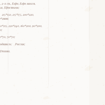
, 2-х сп., Евро, Евро макси,
ка, Простыня;
15*150, 215*175, 200*220,
50*2шт;
215, 220*240, 160*200, 90*200,
0;
*70, 70*70;
одитель: Россия;
Dreams.