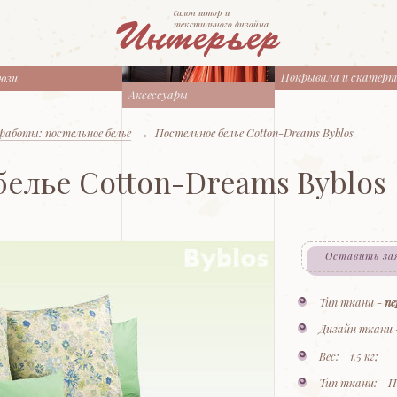
cалон штор и
текстильного дизайна
Покрывала и скатер
юзи
Аксессуары
работы: постельное белье
→
Постельное белье Cotton-Dreams Byblos
белье Cotton-Dreams Byblos
Оставить за
Тип ткани -
пе
Дизайн ткани
Вес: 1.5 кг;
Тип ткани: П