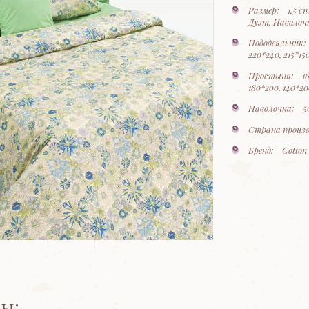
Размер: 1,5 сп.
Дуэт, Наволоч
Пододеяльник: 2
220*240, 215*1
Простыня: 160*
180*200, 140*20
Наволочка: 50
Страна произв
Бренд: Cotton 
ы: