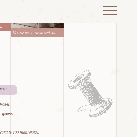
ти
Чехлы на мягкую мебель
явку
ркаль
 -
цветы
еркаль 200 нит/дюйм;