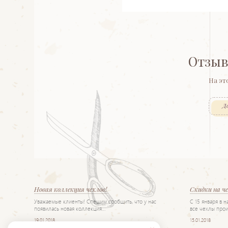
Отзыв
На эт
Д
Новая коллекция чехлов!
Скидки на ч
Уважаемые клиенты! Спешим сообщить, что у нас
С 15 января в 
появилась новая коллекция…
все чехлы прои
19.01.2018
15.01.2018