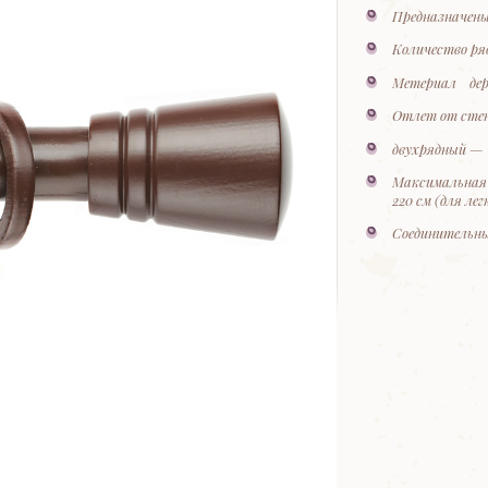
Предназначены
Количество ряд
Метериал дер
Отлет от сте
двухрядный — 1
Максимальная
220 см (для ле
Соединительны