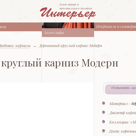
cалон штор и
текстильного дизайна
Покрывала и скатер
юзи
Аксессуары
работы: карнизы
→
Деревянный круглый карниз Модерн
круглый карниз Модерн
Оставить за
Материал -
де
Диаметр карни
Коллекция: «М
Цвет: коричне