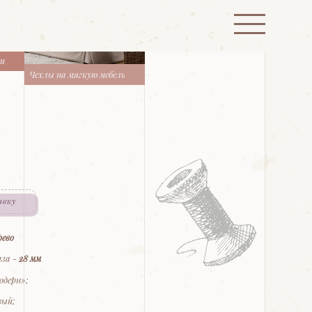
ти
Чехлы на мягкую мебель
явку
рево
за -
28 мм
одерн»;
вый;