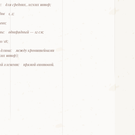
: для средних, легких штор;
ов 1, 2;
ево;
ны: однорядный — 12 см;
1/18;
 длина: между кронштейнами
гких штор);
й элемент: прямой винтовой.