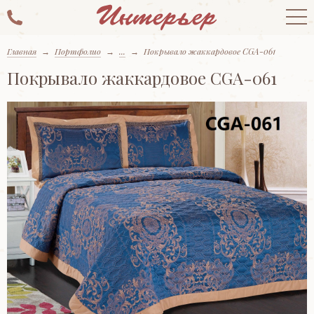
Главная
→
Портфолио
→
...
→
Покрывало жаккардовое CGA-061
Покрывало жаккардовое CGA-061