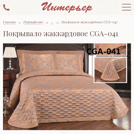
Главная
→
Портфолио
→
...
→
Покрывало жаккардовое CGA-041
Покрывало жаккардовое CGA-041