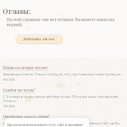
Отзывы:
На этой странице еще нет отзывов. Вы можете написать
первый.
Добавить отзыв
Новая коллекция чехлов!
Уважаемые клиенты! Спешим сообщить, что у нас появилась новая коллекция…
19.01.2018
Скидки на чехлы!
С 15 января в нашем салоне действует скидка 15% на все чехлы производства
Испании.
15.01.2018
Открытие нового сайта!
Дорогие друзья! Рады представить Вам наш новый обновленный сайт, где Вы
Продолжая использовать этот сайт и нажимая