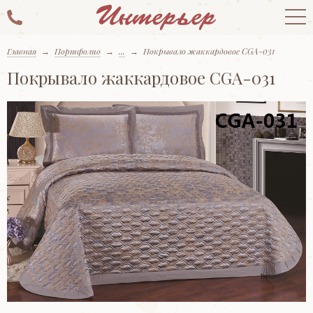
Главная
→
Портфолио
→
...
→
Покрывало жаккардовое CGA-031
Покрывало жаккардовое CGA-031