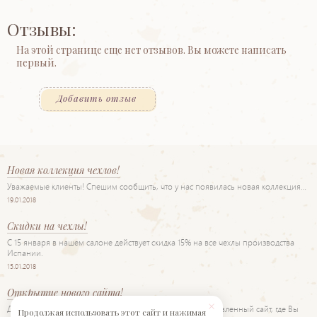
Отзывы:
На этой странице еще нет отзывов. Вы можете написать
первый.
Добавить отзыв
Новая коллекция чехлов!
Уважаемые клиенты! Спешим сообщить, что у нас появилась новая коллекция…
19.01.2018
Скидки на чехлы!
С 15 января в нашем салоне действует скидка 15% на все чехлы производства
Испании.
15.01.2018
Открытие нового сайта!
Дорогие друзья! Рады представить Вам наш новый обновленный сайт, где Вы
Продолжая использовать этот сайт и нажимая