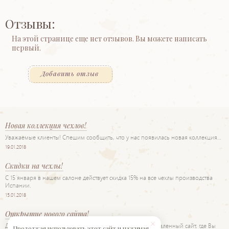
Отзывы:
На этой странице еще нет отзывов. Вы можете написать
первый.
Добавить отзыв
Новая коллекция чехлов!
Уважаемые клиенты! Спешим сообщить, что у нас появилась новая коллекция…
19.01.2018
Скидки на чехлы!
С 15 января в нашем салоне действует скидка 15% на все чехлы производства
Испании.
15.01.2018
Открытие нового сайта!
Дорогие друзья! Рады представить Вам наш новый обновленный сайт, где Вы
Продолжая использовать этот сайт и нажимая