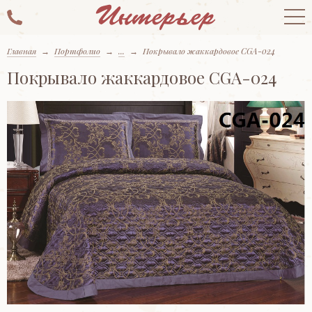
Главная
→
Портфолио
→
...
→
Покрывало жаккардовое CGA-024
Покрывало жаккардовое CGA-024