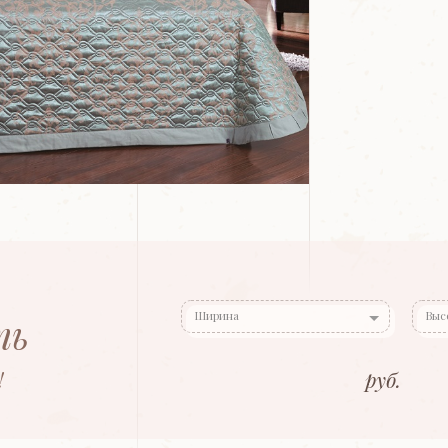
Ширина
Выс
ть
!
руб.