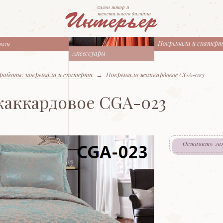
cалон штор и
текстильного дизайна
Покрывала и скатер
юзи
Аксессуары
работы: покрывала и скатерти
→
Покрывало жаккардовое CGA-023
аккардовое CGA-023
Оставить за