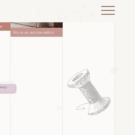
ти
Чехлы на мягкую мебель
явку