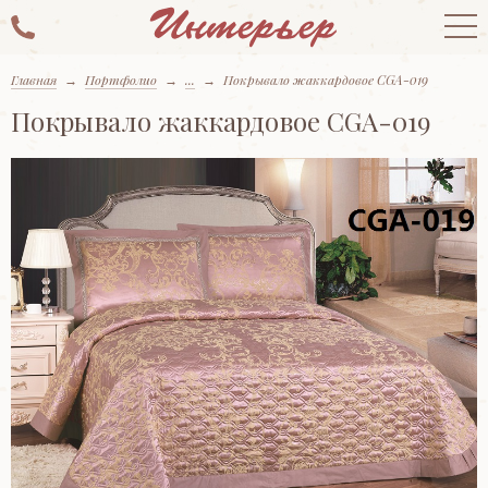
Главная
→
Портфолио
→
...
→
Покрывало жаккардовое CGA-019
Покрывало жаккардовое CGA-019