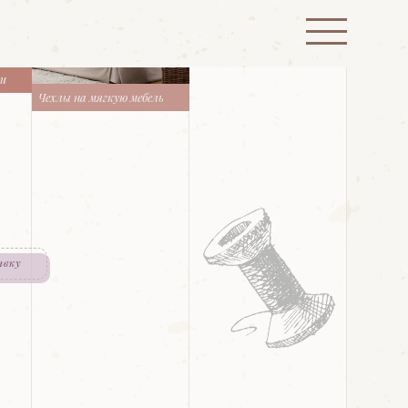
ти
Чехлы на мягкую мебель
явку