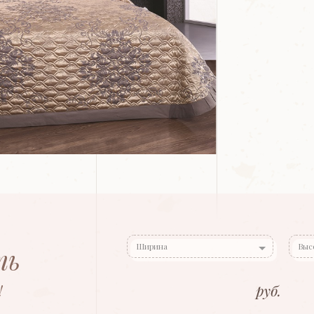
Ширина
Выс
ть
!
руб.