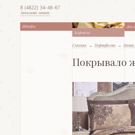
8 (4822) 34-46-67
Заказать звонок
Шторы
Жал
Карнизы
Главная
→
Портфолио
→
Наши 
Покрывало ж