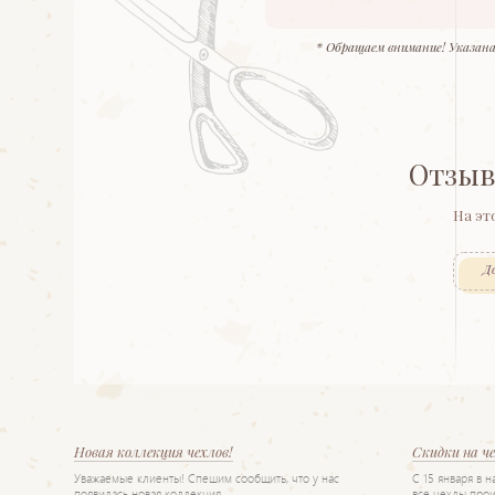
* Обращаем внимание! Указана
Отзыв
На эт
Д
Новая коллекция чехлов!
Скидки на ч
Уважаемые клиенты! Спешим сообщить, что у нас
С 15 января в 
появилась новая коллекция…
все чехлы прои