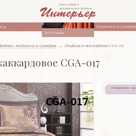
cалон штор и
текстильного дизайна
Покрывала и скатер
юзи
Аксессуары
работы: покрывала и скатерти
→
Покрывало жаккардовое CGA-017
аккардовое CGA-017
Оставить за