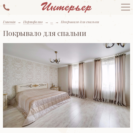
Главная
→
Портфолио
→
...
→
Покрывало для спальни
Покрывало для спальни