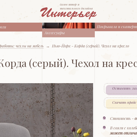
cалон штор и
текстильного дизайна
Покрывала и скатер
юзи
Аксессуары
работы: чехлы на мебель
→
Нью-Йорк - Корда (серый). Чехол на кресло
орда (серый). Чехол на кре
Оставить за
Скачать прайс
Стоимость -
о
В связи с коле
может отлича