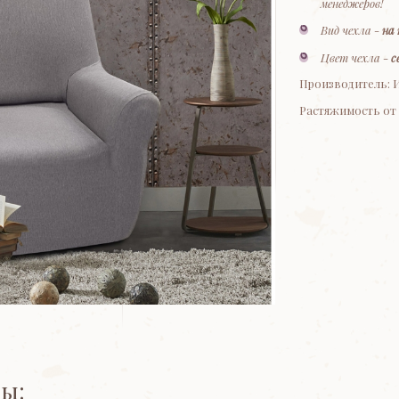
менеджеров!
Вид чехла -
на 
Цвет чехла -
с
Производитель: 
Растяжимость от 7
ы: