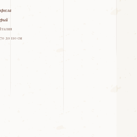
кресла
ерый
Италия
0 до 110 см