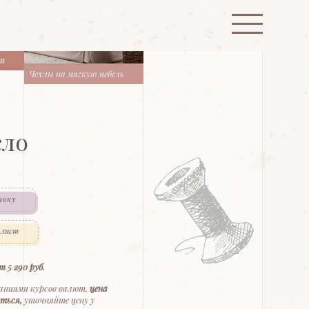
ти
Чехлы на мягкую мебель
сло
явку
 лист
т 5 290 руб.
баниями курсов валют,
цена
ться,
уточняйте цену у