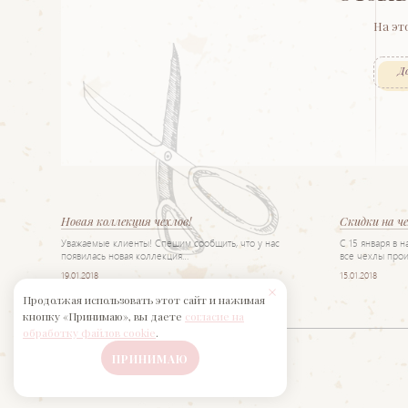
На эт
Д
Новая коллекция чехлов!
Скидки на ч
Уважаемые клиенты! Спешим сообщить, что у нас
С 15 января в 
появилась новая коллекция…
все чехлы прои
19.01.2018
15.01.2018
Продолжая использовать этот сайт и нажимая
кнопку «Принимаю», вы даете
согласие на
обработку файлов cookie
.
ПРИНИМАЮ
Салон «Интерьер»
© 2017