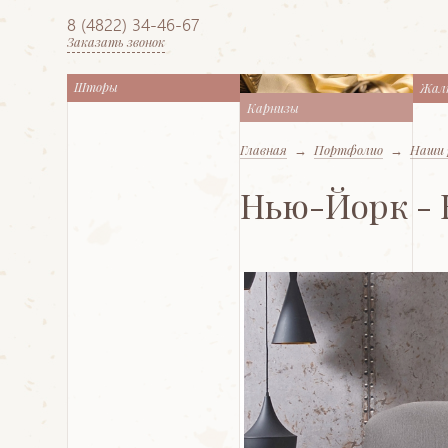
8 (4822) 34-46-67
Заказать звонок
Шторы
Жал
Карнизы
Главная
→
Портфолио
→
Наши 
Нью-Йорк - К