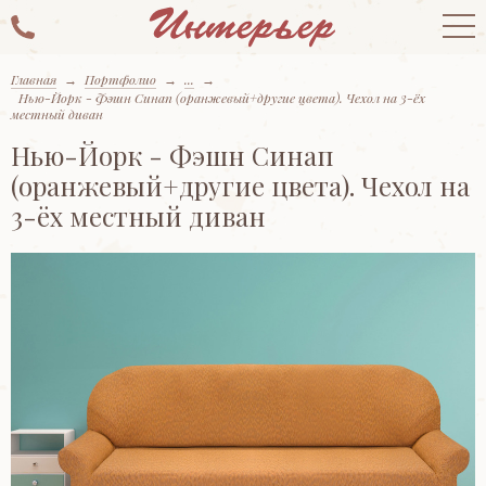
Главная
→
Портфолио
→
...
→
Нью-Йорк - Фэшн Синап (оранжевый+другие цвета). Чехол на 3-ёх
местный диван
Нью-Йорк - Фэшн Синап
(оранжевый+другие цвета). Чехол на
3-ёх местный диван