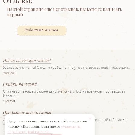
Отзывы:
На этой странице еще нет отзывов. Вы можете написать
первый.
Добавить отзыв
Новая коллекция чехлов!
Уважаемые клиенты! Спешим сообщить, что у нас появилась новая коллекция…
19.01.2018
Скидки на чехлы!
С 15 января в нашем салоне действует скидка 15% на все чехлы производства
Испании.
15.01.2018
Открытие нового сайта!
Дорогие друзья! Рады представить Вам наш новый обновленный сайт, где Вы
Продолжая использовать этот сайт и нажимая
можете…
кнопку «Принимаю», вы даете
согласие на
11.06.2017
обработку файлов cookie
.