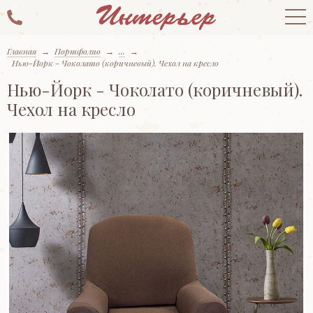
Главная
→
Портфолио
→
...
→
Нью-Йорк - Чоколато (коричневый). Чехол на кресло
Нью-Йорк - Чоколато (коричневый).
Чехол на кресло