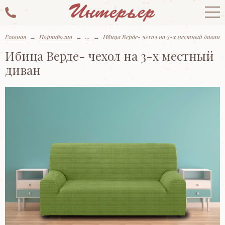
Главная
→
Портфолио
→
...
→
Ибица Верде- чехол на 3-х местный диван
Ибица Верде- чехол на 3-х местный
диван