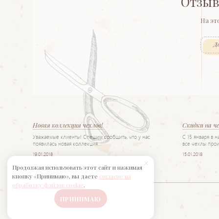
Отзыв
На эт
Д
Новая коллекция чехлов!
Скидки на ч
Уважаемые клиенты! Спешим сообщить, что у нас
С 15 января в 
появилась новая коллекция…
все чехлы прои
19.01.2018
15.01.2018
Продолжая использовать этот сайт и нажимая
кнопку «Принимаю», вы даете
согласие на
обработку файлов cookie
.
ПРИНИМАЮ
Салон «Интерьер»
© 2017