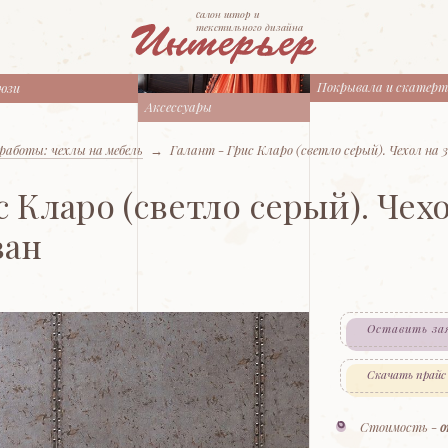
cалон штор и
текстильного дизайна
Покрывала и скатер
юзи
Аксессуары
работы: чехлы на мебель
→
Галант - Грис Кларо (светло серый). Чехол на 
с Кларо (светло серый). Чехо
ван
Оставить за
Скачать прайс
Стоимость -
о