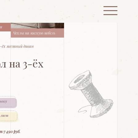
ти
Чехлы на мягкую мебель
3-ёх местный диван
л на 3-ёх
явку
 лист
т 7 490 руб.