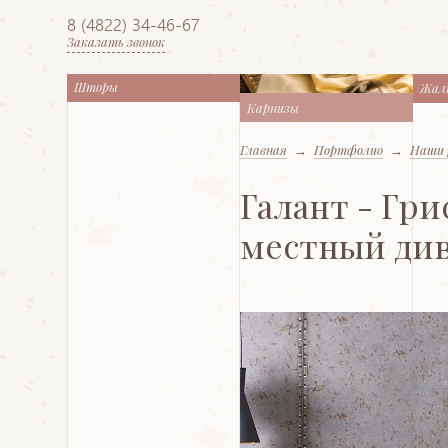
8 (4822) 34-46-67
Заказать звонок
Шторы
Жал
Карнизы
Главная
→
Портфолио
→
Наши 
Галант - Гри
местный ди