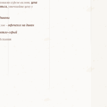
баниями курсов валют,
цена
ться,
уточняйте цену у
 диваны
хлов -
еврочехол на диван
ветло-серый
Испания