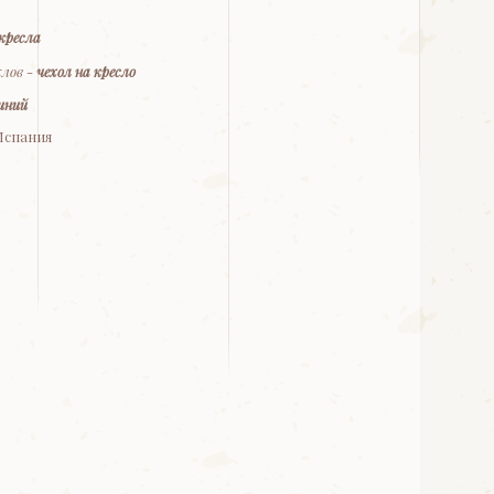
кресла
хлов -
чехол на кресло
иний
Испания