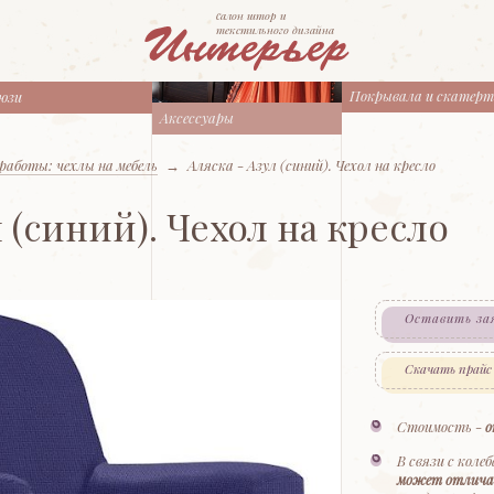
cалон штор и
текстильного дизайна
Покрывала и скатер
юзи
Аксессуары
работы: чехлы на мебель
→
Аляска - Азул (синий). Чехол на кресло
л (синий). Чехол на кресло
Оставить за
Скачать прайс
Стоимость -
о
В связи с коле
может отлича