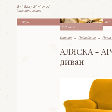
8 (4822) 34-46-67
Заказать звонок
Шторы
Жал
Карнизы
Главная
→
Портфолио
→
Наши 
АЛЯСКА - АРО
диван