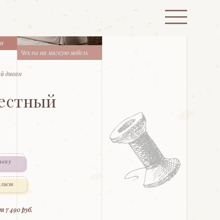
ти
Чехлы на мягкую мебель
й диван
местный
явку
 лист
т 7 490 руб.