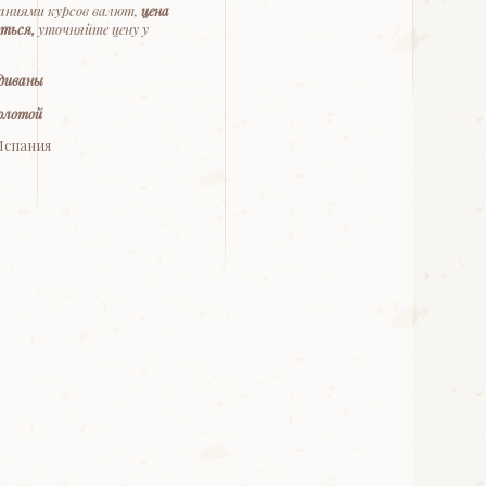
баниями курсов валют,
цена
ться,
уточняйте цену у
 диваны
олотой
Испания