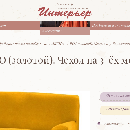
cалон штор и
текстильного дизайна
Покрывала и скатер
юзи
Аксессуары
работы: чехлы на мебель
→
АЛЯСКА - АРО (золотой). Чехол на 3-ёх местны
 (золотой). Чехол на 3-ёх 
Оставить за
Скачать прайс
Стоимость -
о