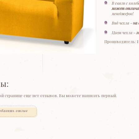
В связи с коле
может отлича
менеджеров!
Вид чехла -
на
Цвет чехла -
з
Производитель: 
ы:
ой странице еще нет отзывов. Вы можете написать первый.
обавить отзыв