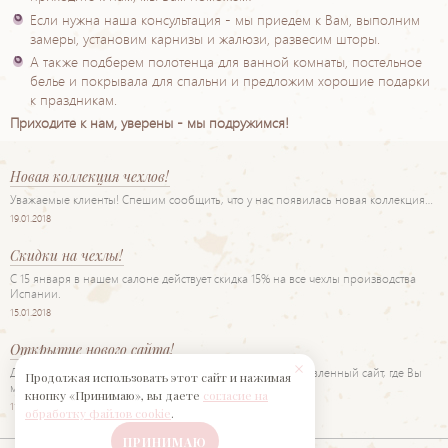
Если нужна наша консультация - мы приедем к Вам, выполним
замеры, установим карнизы и жалюзи, развесим шторы.
А также подберем полотенца для ванной комнаты, постельное
белье и покрывала для спальни и предложим хорошие подарки
к праздникам.
Приходите к нам, уверены - мы подружимся!
Новая коллекция чехлов!
Уважаемые клиенты! Спешим сообщить, что у нас появилась новая коллекция…
19.01.2018
Скидки на чехлы!
С 15 января в нашем салоне действует скидка 15% на все чехлы производства
Испании.
15.01.2018
Открытие нового сайта!
Дорогие друзья! Рады представить Вам наш новый обновленный сайт, где Вы
Продолжая использовать этот сайт и нажимая
можете…
кнопку «Принимаю», вы даете
согласие на
11.06.2017
обработку файлов cookie
.
ПРИНИМАЮ