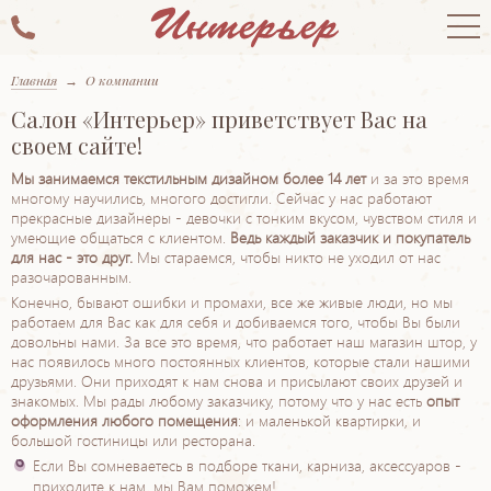
Главная
→
О компании
Салон «Интерьер» приветствует Вас на
своем сайте!
Мы занимаемся текстильным дизайном более 14 лет
и за это время
многому научились, многого достигли. Сейчас у нас работают
прекрасные дизайнеры - девочки с тонким вкусом, чувством стиля и
умеющие общаться с клиентом.
Ведь каждый заказчик и покупатель
для нас - это друг.
Мы стараемся, чтобы никто не уходил от нас
разочарованным.
Конечно, бывают ошибки и промахи, все же живые люди, но мы
работаем для Вас как для себя и добиваемся того, чтобы Вы были
довольны нами. За все это время, что работает наш магазин штор, у
нас появилось много постоянных клиентов, которые стали нашими
друзьями. Они приходят к нам снова и присылают своих друзей и
знакомых. Мы рады любому заказчику, потому что у нас есть
опыт
оформления любого помещения
: и маленькой квартирки, и
большой гостиницы или ресторана.
Если Вы сомневаетесь в подборе ткани, карниза, аксессуаров -
приходите к нам, мы Вам поможем!