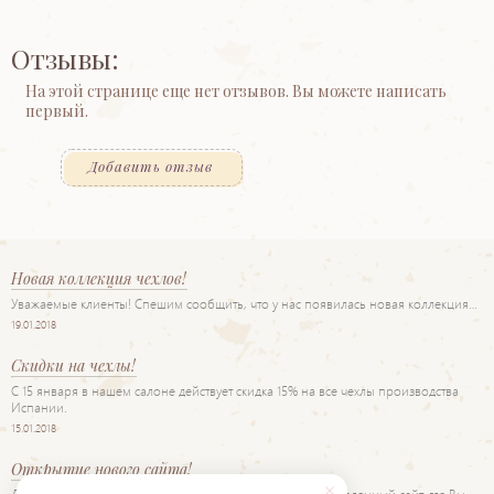
Отзывы:
На этой странице еще нет отзывов. Вы можете написать
первый.
Добавить отзыв
Новая коллекция чехлов!
Уважаемые клиенты! Спешим сообщить, что у нас появилась новая коллекция…
19.01.2018
Скидки на чехлы!
С 15 января в нашем салоне действует скидка 15% на все чехлы производства
Испании.
15.01.2018
Открытие нового сайта!
Дорогие друзья! Рады представить Вам наш новый обновленный сайт, где Вы