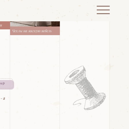
ти
Чехлы на мягкую мебель
вар
 -
2