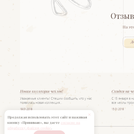
Отзыв
На эт
Д
Новая коллекция чехлов!
Скидки на ч
Уважаемые клиенты! Спешим сообщить, что у нас
С 15 января в 
появилась новая коллекция…
все чехлы прои
19.01.2018
15.01.2018
Продолжая использовать этот сайт и нажимая
кнопку «Принимаю», вы даете
согласие на
обработку файлов cookie
.