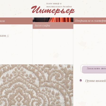
cалон штор и
текстильного дизайна
Покрывала и скатер
юзи
Аксессуары
кань 5
Заказать то
Группа тканей