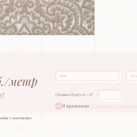
б./метр
с!
Сколько будет 13 - 9?
Я принимаю
условия передачи и
няйте у менеджеров