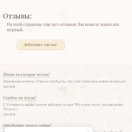
Отзывы:
На этой странице еще нет отзывов. Вы можете написать
первый.
Добавить отзыв
Новая коллекция чехлов!
Уважаемые клиенты! Спешим сообщить, что у нас появилась новая коллекция…
19.01.2018
Скидки на чехлы!
С 15 января в нашем салоне действует скидка 15% на все чехлы производства
Испании.
15.01.2018
Открытие нового сайта!
Дорогие друзья! Рады представить Вам наш новый обновленный сайт, где Вы